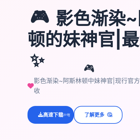
🎮
影色渐染~
顿的妹神官|
✨
🎮
影色渐染~阿斯林顿中妹神官|现行官
收
🤔
高速下载
了解更多
💫
✨
⭐