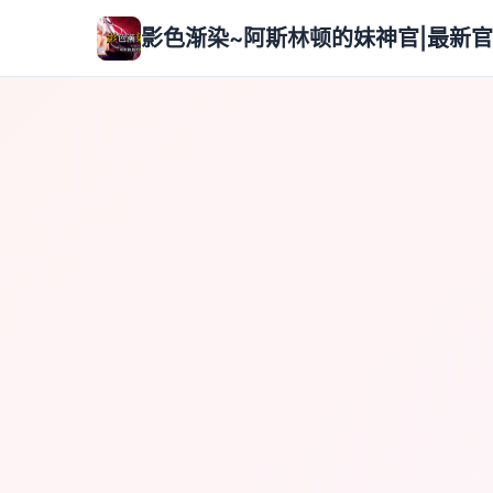
影色渐染~阿斯林顿的妹神官|最新