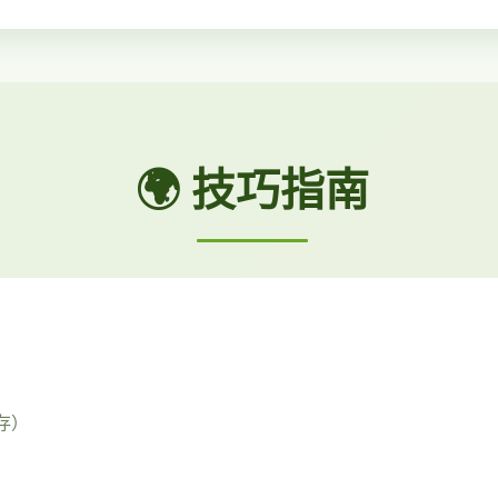
🌍 技巧指南
存）