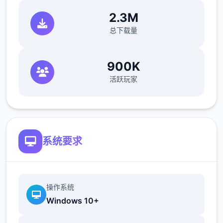
教会里帮修女们整理书架……等等。甚至还必
须陪伴冒险者外出打怪？
2.3M
总下载量
在酒吧帮猫娘打工，同时一边瑟瑟
900K
活跃玩家
不会打斗只好帮忙坦怪？
系统要求
操作系统
Windows 10+