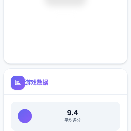
安全下载
高速安装
完全免费
客服支持
游戏数据
主人公在异世界中也必须打着各种零工来维持
9.4
生计，在铁匠铺帮忙打铁、酒馆中当店小二、
平均评分