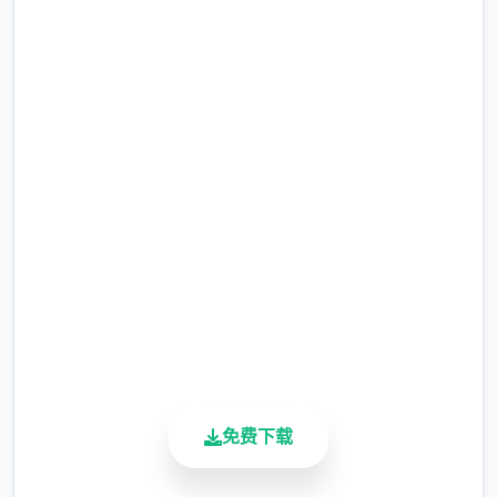
4、修复玄霜部分体位显示异常
安全下载 极品采花郎v1.3.1,最
5、修复蛮女服务选项不消耗钱币
新,官方中文下载
6、优化蛮女服务钱币不足的提示
完整版游戏，免费体验
7、优化部分动作穿模
V1.3.0 重大更新-2025-01-21
2.3M+
总下载量
新角色 侠女-玄霜相关内容正式上线
4.9/5
用户评分
内容包含角色剧情、专属玩法、多个全新的体
900K+
位
活跃用户
完成前置剧情后解锁：
免费下载
1、完成崔莺儿剧情