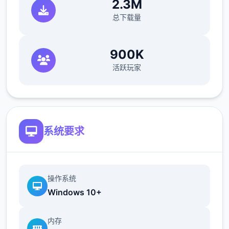
2.3M
4、传送动画调整为只有首次会播放
总下载量
5、修复攻略后彤姨的互动任务无法完成
900K
6、修复部分对诗的选项重复
活跃玩家
V1.2.3 更新日志-2024-12-20
1、 新增夜袭，子时交互睡觉中的5心角色可进
行夜袭
系统要求
夜袭后解锁夜袭体位
操作系统
Windows 10+
内存