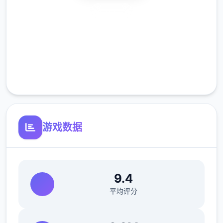
2、完成蛮女前置剧情
安全下载
新增蛮女支线剧情（码头商人处触发）
高速安装
极品采花郎优化修改：
完全免费
1、金手指新增获得食物指令
客服支持
2、设置增加是否锁帧选项（默认不锁帧）
游戏数据
9.4
平均评分
3、设置增加摄像机纵向操作反转选项