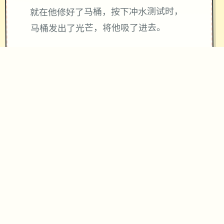
就在他修好了马桶，按下冲水测试时，
马桶发出了光芒，将他吸了进去。
当再次睁开眼睛时，已身处异世界的村
庄内。
“终于来了啊……”一旁的女子迎面走来，
并对他说：“传说中的工具人……就是你
吗？”