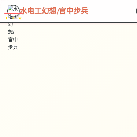
~~~
★
♡
✦
✧
♥
~
→
↗
水电工幻想|官中步兵
✦ ✧ ★