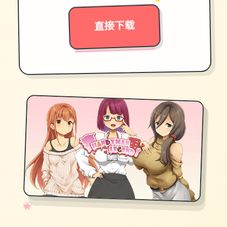
✦ ★
直接下载
✧
♡
★
♥