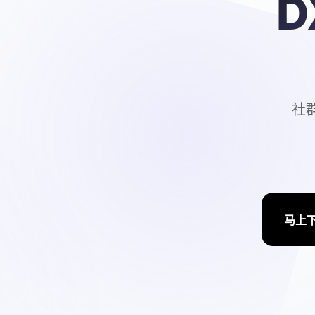
D
社群
马上