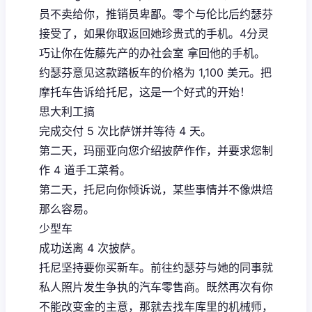
员不卖给你，推销员卑鄙。零个与伦比后约瑟芬
接受了，如果你取返回她珍贵式的手机。4分灵
巧让你在佐藤先产的办社会室 拿回他的手机。
约瑟芬意见这款踏板车的价格为 1,100 美元。把
摩托车告诉给托尼，这是一个好式的开始！
思大利工搞
完成交付 5 次比萨饼并等待 4 天。
第二天，玛丽亚向您介绍披萨作作，并要求您制
作 4 道手工菜肴。
第二天，托尼向你倾诉说，某些事情并不像烘焙
那么容易。
少型车
成功送离 4 次披萨。
托尼坚持要你买新车。前往约瑟芬与她的同事就
私人照片发生争执的汽车零售商。既然再次有你
不能改变金的主意，那就去找车库里的机械师，