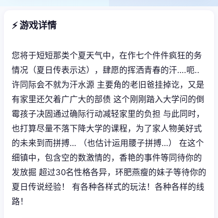
⚡ 游戏详情
您将于短短那类个夏天气中，在作七个件件疯狂的务
情况（夏日传表示达），肆愿的挥洒青春的汗….呃..
许同际会不就为汗水源 主要角的老旧爸挂掉讫，又是
有家里还欠着广广大的部债 这个刚刚踏入大学问的倒
霉孩子决固通过确际行动减轻家里的负担 与此同时，
也打算尽量不落下降大学的课程，为了家人物美好式
的未来到而拼搏… （也估计运用腰子拼搏…） 在这个
细镇中，包含空的数激情的，香艳的事件等同待你的
发放掘 超过30名性格各异，环肥燕瘦的妹子等待你的
夏日传说经验！ 有各种各样式的玩法！各种各样的线
路！