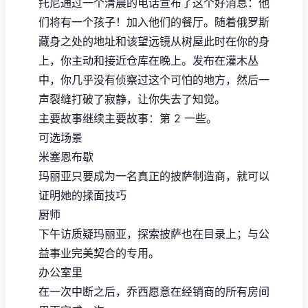
托尼通过一个清晨的电话宣布了这个好消息：他
们将有一个孩子！加入他们的餐厅。随着俄罗斯
藏身之处的地址和该望远镜从树屋此时在你的身
上，你主动和接近仓库在晚上。发布在灌木丛
中，你几乎没有侦察过这个可怕的地方，然后一
声裂缝打破了寂静，让你失去了知觉。
主要故事继续主要故事：第 2 一些。
可选场景
米塞恩布歇
玛丽亚只要成为一名真正的披萨制造商，就可以
证明她的揉面技巧
厨师
下午访质疑玛丽亚，探索披萨也在目录上；与公
益事业完美契合的专用。
办公室里
在一次中断之后，乔西愿意在经销商的所有房间