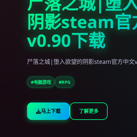
尸落之城|堕
阴影steam
v0.90下载
尸落之城|堕入欲望的阴影steam官方中文v
#电脑游戏
#RPG
马上下载
了解更多